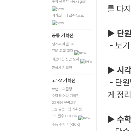
수학 유형서, Hexagon
를 다
메가스터디 E분석노트
▶ 단원
공통 기획전
- 보기
생기부 레벨 UP
EBS 고교 교재
따끈따끈 신간 도서
▶ 시각
한국사 기획전
- 단원
고1·2 기획전
브랜드 퍼즐링
게 정
수학 페어링 기획전
22개정 전략.ZIP
고2 골든타임 기획전
고1 필수 CHECK
▶ 수
수능 수학 킥(KICK)