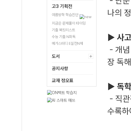
- 단순
고3 기획전
나의 
여름방학 학습진단
지금은 문제풀이 타이밍
기출 북킷리스트
▶ 사고
수능 기출 N회독
메가스터디 E실전N제
- 개념
도서
장 독
공지사항
교재 정오표
▶ 독
- 직
수록하