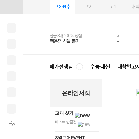
고3·N수
고2
고1
대
선물 3개 100% 당첨!
선물 100% 증정!
2027 러셀 단과
스마트러닝앱
메가패스
메가패스 수강생 무료혜택!
사회공헌 캠페인
행운의 선물 뽑기
메가스터디 X 올리브
강사 공개선발
설문 EVENT
3일 무료 체험권
메가클럽 멤버십
희망이룸 메가나눔
영
메가선생님
수능·내신
대학별고
온라인서점
교재 찾기
베스트 한줄평
TOP
8월 구매 EVENT