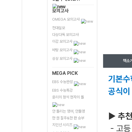
모의고사
OMEGA 모의고사
전대실모
다상다독 모의고사
이감 모의고사
바탕 모의고사
상상 모의고사
책소
MEGA PICK
기본수
EBS 수능완성
공식이
EBS 수능특강
윤리의 정석 현자의 돌
안 틀리는 영어, 안틀영
▶ 추천
한 권 질주&한 판 승부
지인선 시리즈
- 고등