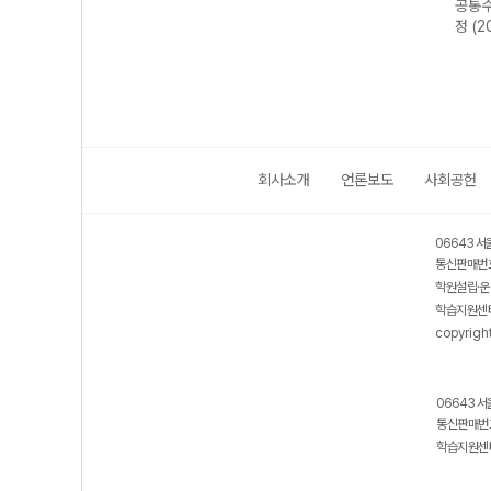
-22
미적분II-22개정
미적분I-22개정
미적분I-22개정
공통수
년)
(2026년)
(2026년용)
(2026년용)
정 (2
회사소개
언론보도
사회공헌
06643 서
통신판매번호
학원설립·운
학습지원센터
copyrigh
06643 서
통신판매번호
학습지원센터