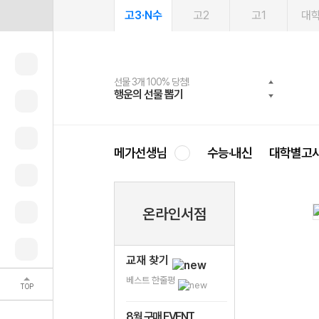
고3·N수
고2
고1
대
선물 3개 100% 당첨!
선물 100% 증정!
여름방학 스터디 캐시백
2027 러셀 단과
스마트러닝앱
메가패스
메가패스 수강생 무료혜택!
사회공헌 캠페인
행운의 선물 뽑기
메가스터디 X 올리브
메가런 썸머스쿨
강사 공개선발
설문 EVENT
3일 무료 체험권
메가클럽 멤버십
희망이룸 메가나눔
영
메가선생님
수능·내신
대학별고
온라인서점
교재 찾기
베스트 한줄평
TOP
8월 구매 EVENT