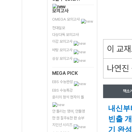
모의고사
OMEGA 모의고사
전대실모
다상다독 모의고사
이감 모의고사
이 교재
바탕 모의고사
상상 모의고사
나연진 
MEGA PICK
EBS 수능완성
EBS 수능특강
책소
윤리의 정석 현자의 돌
내신부터
안 틀리는 영어, 안틀영
빈출 
한 권 질주&한 판 승부
지인선 시리즈
기 완성