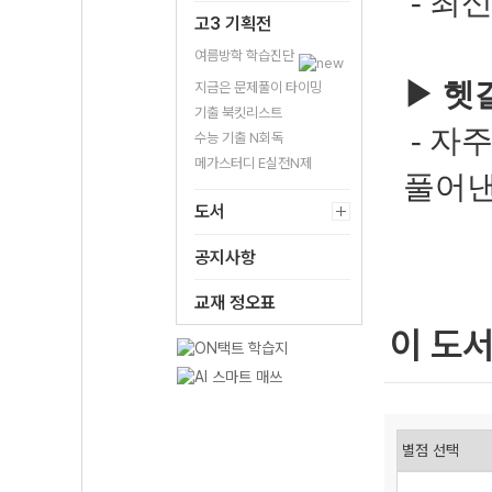
- 최
고3 기획전
여름방학 학습진단
▶
헷
지금은 문제풀이 타이밍
기출 북킷리스트
- 자
수능 기출 N회독
메가스터디 E실전N제
풀어낸
도서
공지사항
교재 정오표
이 도