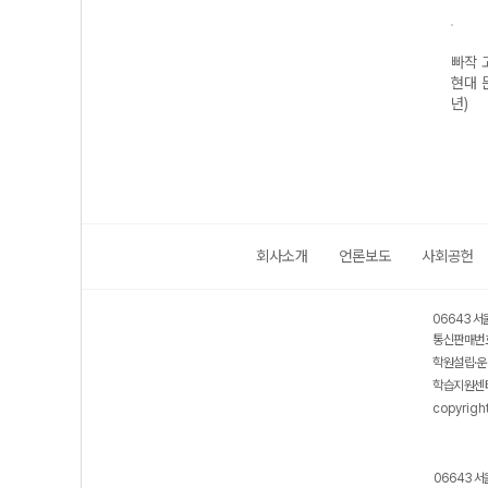
빠작 
현대 
년)
회사소개
언론보도
사회공헌
06643 서
통신판매번호
학원설립·운
학습지원센터
copyrigh
06643 서