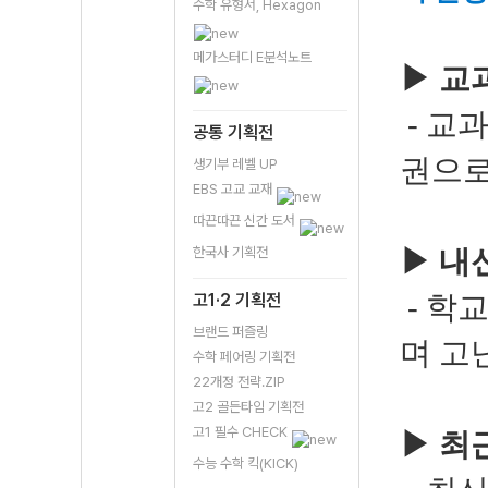
수학 유형서, Hexagon
메가스터디 E분석노트
▶
교
- 교
공통 기획전
권으로
생기부 레벨 UP
EBS 고교 교재
따끈따끈 신간 도서
한국사 기획전
▶
내신
고1·2 기획전
- 학
브랜드 퍼즐링
며 고
수학 페어링 기획전
22개정 전략.ZIP
고2 골든타임 기획전
고1 필수 CHECK
▶
최근
수능 수학 킥(KICK)