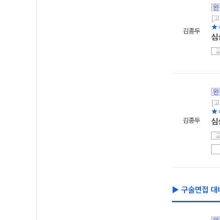
완
[고
★
김종두
심
완
[고
★
김종두
심
▶ 구술면접 대