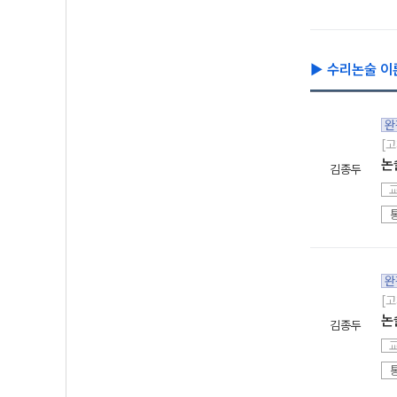
▶ 수리논술 이
완
[고
논
김종두
완
[고
논
김종두