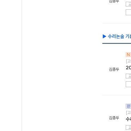
김종두
▶ 수리논술 기
N
[고
2
김종두
완
[고
김종두
수