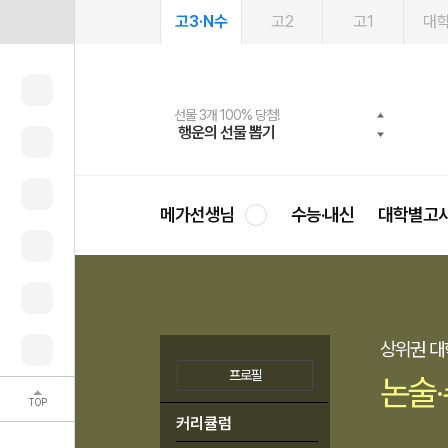
고3·N수
고2
고1
대
메가패스 수강생 무료혜택!
선물 3개 100% 당첨!
선물 100% 증정!
2027 러셀 단과
사회공헌 캠페인
스마트러닝앱
메가패스
메가스터디 X 올리브
희망이룸 메가나눔
행운의 선물 뽑기
메가클럽 멤버십
3일 무료 체험권
강사 공개선발
설문 EVENT
영
메가선생님
수능·내신
대학별고
상위권 대
프로필
논술
TOP
커리큘럼