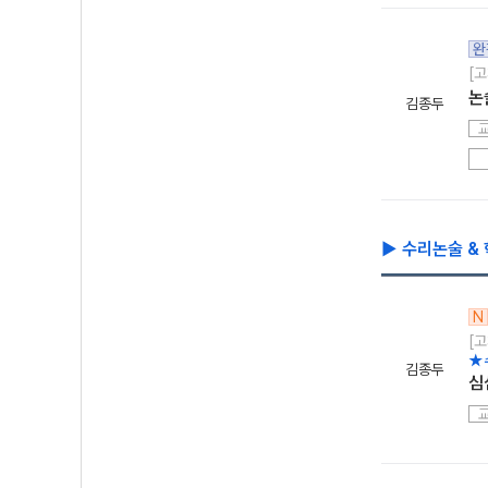
완
[고
논
김종두
▶ 수리논술 &
N
[고
★
김종두
심