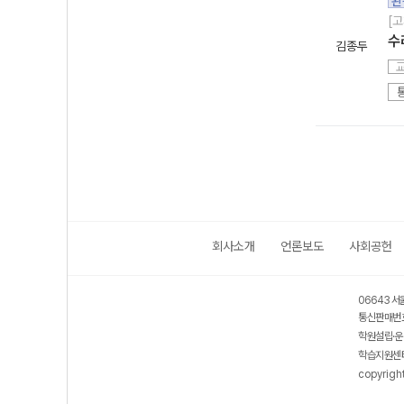
완
[
수
김종두
회사소개
언론보도
사회공헌
06643 서
통신판매번호
학원설립·운
학습지원센터
copyrigh