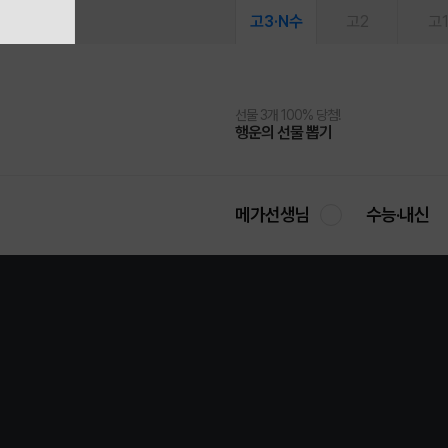
고3·N수
고2
고
선물 3개 100% 당첨!
선물 100% 증정!
여름방학 스터디 캐시백
2027 러셀 단과
스마트러닝앱
메가패스
메가패스 수강생 무료혜택!
사회공헌 캠페인
행운의 선물 뽑기
메가스터디 X 올리브
메가런 썸머스쿨
강사 공개선발
설문 EVENT
3일 무료 체험권
메가클럽 멤버십
희망이룸 메가나눔
영
메가선생님
수능·내신