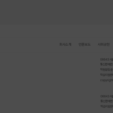
회사소개
언론보도
사회공헌
06643 서
통신판매번호
학원설립·운
학습지원센터
copyrigh
06643 서
통신판매번호
학습지원센터