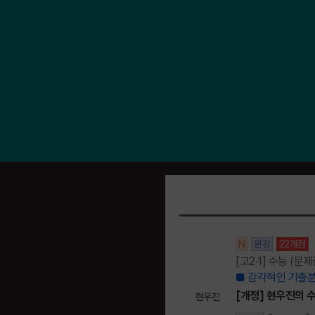
N
완강
22개정
[고2·1] 수능 (문
■ 감각적인 기출분
[개정] 현우진의 수
현우진