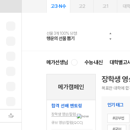
고3·N수
고2
고1
대
선물 3개 100% 당첨!
선물 100% 증정!
여름방학 스터디 캐시백
2027 러셀 단과
스마트러닝앱
메가패스
메가패스 수강생 무료혜택!
사회공헌 캠페인
행운의 선물 뽑기
메가스터디 X 올리브
메가런 썸머스쿨
강사 공개선발
설문 EVENT
3일 무료 체험권
메가클럽 멤버십
희망이룸 메가나눔
영
메가선생님
수능·내신
대학별고
장학생 영
메가캠페인
목표한 대학에 합
인기 태그
합격 선배 멘토링
장학생 영상/칼럼
TOP
#공부법
큐브 영상/칼럼(QCC)
#국어