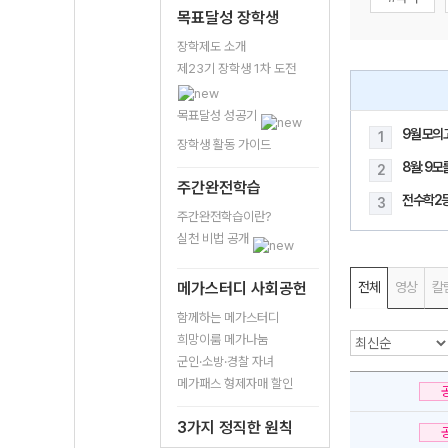
목표달성 장학생
장학제도 소개
제23기 장학생 1차 도전
목표달성 성공기
9월 모의
1
장학생 활동 가이드
8월: 9
2
주간완전학습
전수학2
3
주간완전학습이란?
실천 비법 공개
메가스터디 사회공헌
전체
영상
칼
함께하는 메가스터디
희망이룸 메가나눔
군인·소방·경찰 자녀
메가패스 형제자매 할인
3가지 정직한 원칙