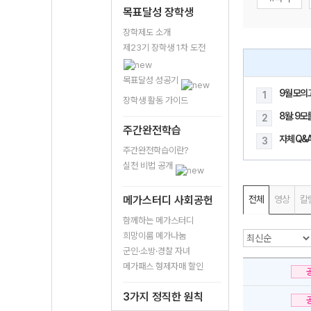
목표달성 장학생
장학제도 소개
제23기 장학생 1차 도전
목표달성 성공기
9월 모의
1
장학생 활동 가이드
8월: 9
2
주간완전학습
자체 Q&A
3
주간완전학습이란?
실천 비법 공개
메가스터디 사회공헌
전체
영상
칼
함께하는 메가스터디
희망이룸 메가나눔
군인·소방·경찰 자녀
메가패스 형제자매 할인
3가지 정직한 원칙