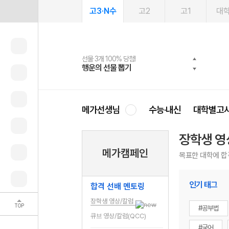
고3·N수
고2
고1
대
선물 3개 100% 당첨!
선물 100% 증정!
여름방학 스터디 캐시백
2027 러셀 단과
스마트러닝앱
메가패스
메가패스 수강생 무료혜택!
사회공헌 캠페인
행운의 선물 뽑기
메가스터디 X 올리브
메가런 썸머스쿨
강사 공개선발
설문 EVENT
3일 무료 체험권
메가클럽 멤버십
희망이룸 메가나눔
영
메가선생님
수능·내신
대학별고
장학생 영
메가캠페인
목표한 대학에 합
인기 태그
합격 선배 멘토링
장학생 영상/칼럼
TOP
#공부법
큐브 영상/칼럼(QCC)
#국어