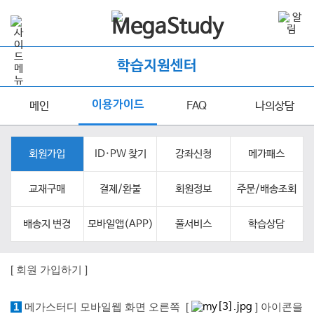
학습지원센터
이용가이드
메인
FAQ
나의상담
회원가입
ID·PW 찾기
강좌신청
메가패스
교재구매
결제/환불
회원정보
주문/배송조회
배송지 변경
모바일앱(APP)
풀서비스
학습상담
[ 회원 가입하
기 ]
1
메가스터디 모바일웹 화면 오른쪽 [
] 아이콘을