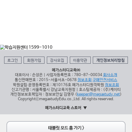
로그인
회원가입
강사모집
이용약관
개인정보처리방침
메가스터디교육㈜
대표이사 : 손성은 | 사업자등록번호 : 780-87-00034
회사소개
통신판매번호 : 2015-서울서초-0678
정보조회
구매안전서비스
학원설립∙운영등록번호 : 제10176호 메가스터디원격학원
정보조회
신고기관명 : 서울특별시 강남교육지원청 | 호스팅제공자 : (주)케이티
개인정보보호책임자 : 정보보안실 김영무 (
keeper@megastudy.net
)
CopyrightⓒmegastudyEdu.co.,Ltd. All rights reserved.
메가스터디교육 스토어
태블릿 모드 홈 가기 >