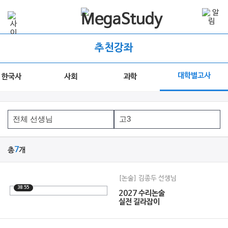
추천강좌
대학별고사
한국사
사회
과학
총
7
개
[논술] 김종두 선생님
38:55
2027 수리논술
실전 길라잡이