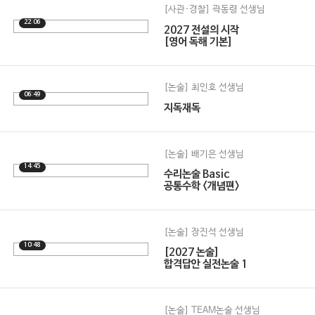
[사관·경찰] 곽동령 선생님
22:06
2027 전설의 시작
[영어 독해 기본]
[논술] 최인호 선생님
06:49
지독재독
[논술] 배기은 선생님
14:45
수리논술 Basic
공통수학 <개념편>
[논술] 장진석 선생님
10:48
[2027 논술]
합격답안 실전논술 1
[논술] TEAM논술 선생님