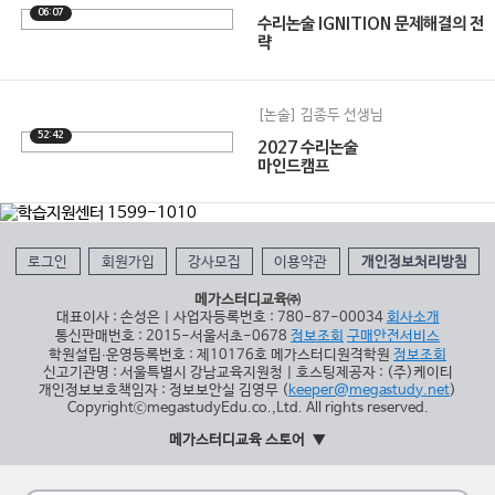
06:07
수리논술 IGNITION 문제해결의 전
략
[논술] 김종두 선생님
52:42
2027 수리논술
마인드캠프
로그인
회원가입
강사모집
이용약관
개인정보처리방침
메가스터디교육㈜
대표이사 : 손성은 | 사업자등록번호 : 780-87-00034
회사소개
통신판매번호 : 2015-서울서초-0678
정보조회
구매안전서비스
학원설립∙운영등록번호 : 제10176호 메가스터디원격학원
정보조회
신고기관명 : 서울특별시 강남교육지원청 | 호스팅제공자 : (주)케이티
개인정보보호책임자 : 정보보안실 김영무 (
keeper@megastudy.net
)
CopyrightⓒmegastudyEdu.co.,Ltd. All rights reserved.
메가스터디교육 스토어