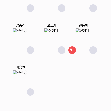
양승진
오르새
민동휘
신규
이승효