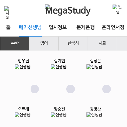
홈
메가선생님
입시정보
문제은행
온라인서점
수학
영어
한국사
사회
현우진
김기현
김성은
오르새
양승진
강영찬