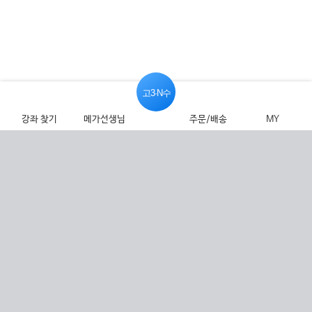
고3·N수
강좌 찾기
메가선생님
주문/배송
MY