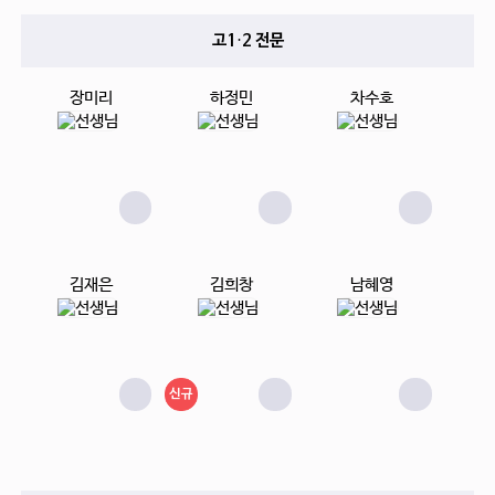
고1·2 전문
장미리
하정민
차수호
김재은
김희창
남혜영
신규