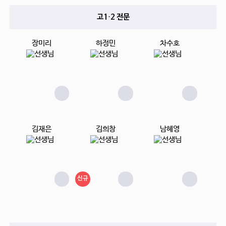
고1·2 전문
장미리
하정민
차수호
김재은
김희창
남혜영
신규