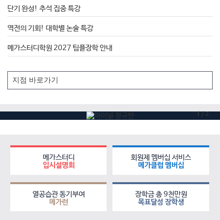
단기 완성! 추석 집중 특강
역전의 기회! 대학별 논술 특강
메가스터디학원 2027 팀플장학 안내
1
/
2
메가스터디
회원제 멤버십 서비스
입시설명회
메가클럽 멤버십
열공습관 동기부여
장학금 총 9천만원
메가런
목표달성 장학생