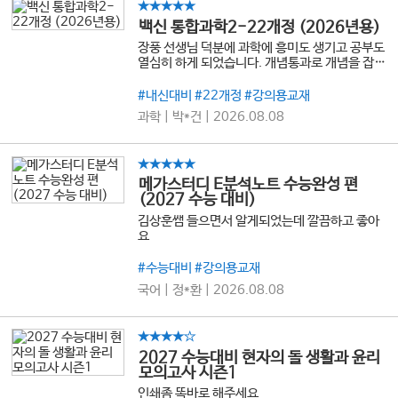
★★★★★
백신 통합과학2-22개정 (2026년용)
장풍 선생님 덕분에 과학에 흥미도 생기고 공부도
열심히 하게 되었습니다. 개념통과로 개념을 잡고
심화통과로 심화과정을 하니까 너무 좋네요. 앞으
로도 항상 좋은 강의 많이 해주세요 감사합니다!
#내신대비 #22개정 #강의용교재
과학 | 박*건 | 2026.08.08
★★★★★
메가스터디 E분석노트 수능완성 편
(2027 수능 대비)
김상훈쌤 들으면서 알게되었는데 깔끔하고 좋아
요
#수능대비 #강의용교재
국어 | 정*환 | 2026.08.08
★★★★☆
2027 수능대비 현자의 돌 생활과 윤리
모의고사 시즌1
인쇄좀 똑바로 해주세요