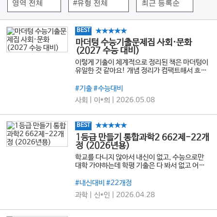
★★★★★
BEST
마더텅 수능기출문제집 사회·문화
(2027 수능 대비)
이렇게 기출이 체계적으로 정리된 책은 마더텅이
유일한 것 같아요! 개념 정리가 컴팩트해서 흐름
잡기 좋고, 도표 특강이나 헷갈리는 파트를 유형
별로 집중 연습할 수 있어 큰 도움이 됐습니다. 특
#기출 #수능대비
히 단순히 글로만 길게 설명하는 해설이 아니라,
사회 | 이*희 | 2026.05.08
문제 위에 표시나 정리 포인트를 시각적으로 한눈
에 들어오게 정리해줘서 어떤 부분을 근거로 판단
해야 하는지 빠르게 이해할 수 있었어요. 사회문
★★★★★
BEST
화 내신과 수능을 같이 준비하는 학생들 모두에게
추천하고 싶은 문제집입니다.
1등급 만들기 통합과학2 662제-22개
정 (2026년용)
학교를 다니지 않아서 내신이 없고, 수능으로만
대학 가야하는데 학평 기출은 다 봐서 없고 어떤
책으로 공부해야 할지 고민하고 있었는데 책 값도
싸고, 내용도 학평 기출이 아닌 내신 기출이라서
#내신대비 #22개정
새로운 느낌의 문제들도 있어서 정말 좋은 것 같
과학 | 신*인 | 2026.04.28
아서 내신, 수능 대비 하기에 둘 다 좋은 것 같습니
다