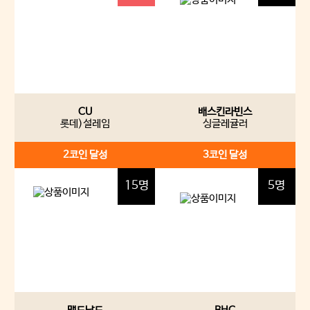
CU
배스킨라빈스
롯데)설레임
싱글레귤러
2코인
달성
3코인
달성
15명
5명