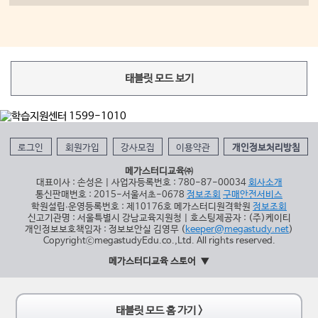
태블릿 모드 보기
로그인
회원가입
강사모집
이용약관
개인정보처리방침
메가스터디교육㈜
대표이사 : 손성은 | 사업자등록번호 : 780-87-00034
회사소개
통신판매번호 : 2015-서울서초-0678
정보조회
구매안전서비스
학원설립∙운영등록번호 : 제10176호 메가스터디원격학원
정보조회
신고기관명 : 서울특별시 강남교육지원청 | 호스팅제공자 : (주)케이티
개인정보보호책임자 : 정보보안실 김영무 (
keeper@megastudy.net
)
CopyrightⓒmegastudyEdu.co.,Ltd. All rights reserved.
메가스터디교육 스토어
태블릿 모드 홈 가기 >