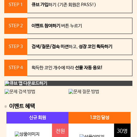
STEP 1
큐브 가입
하기 (기존 회원은 PASS!)
STEP 2
이벤트 참여하기
버튼 누르기
STEP 3
검색/질문/접속 미션
하고,
성장 코인 획득하기
STEP 4
획득한 코인 개수에 따라
선물 자동 응모!
이벤트 혜택
신규 회원
1코인
달성
전원
30명