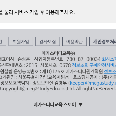
인
회원가입
강사모집
이용약관
개인정보처
메가스터디교육㈜
대표이사 : 손성은 | 사업자등록번호 : 780-87-00034
회사소
통신판매번호 : 2015-서울서초-0678
정보조회
구매안전서비
원설립∙운영등록번호 : 제10176호 메가스터디원격학원
정보
고기관명 : 서울특별시 강남교육지원청 | 호스팅제공자 : (주)케
정보보호책임자 : 정보보안실 김영무 (
keeper@megastudy.
CopyrightⓒmegastudyEdu.co.,Ltd. All rights reserved.
메가스터디교육 스토어