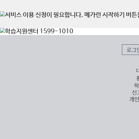
로그
학
신
개인