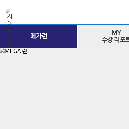
MY
메가런
수강 리포