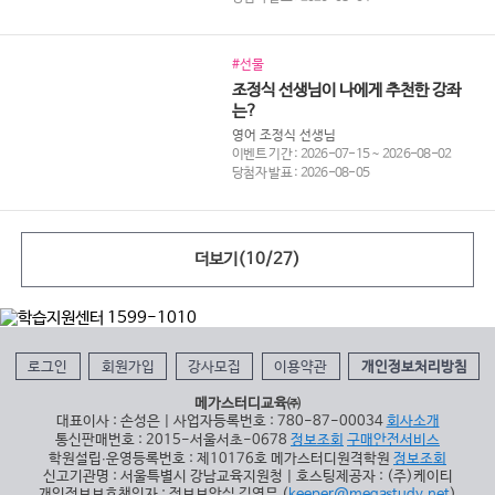
#선물
조정식 선생님이 나에게 추천한 강좌
는?
영어 조정식 선생님
이벤트 기간 : 2026-07-15 ~ 2026-08-02
당첨자 발표 : 2026-08-05
더보기(
10
/
27
)
로그인
회원가입
강사모집
이용약관
개인정보처리방침
메가스터디교육㈜
대표이사 : 손성은 | 사업자등록번호 : 780-87-00034
회사소개
통신판매번호 : 2015-서울서초-0678
정보조회
구매안전서비스
학원설립∙운영등록번호 : 제10176호 메가스터디원격학원
정보조회
신고기관명 : 서울특별시 강남교육지원청 | 호스팅제공자 : (주)케이티
개인정보보호책임자 : 정보보안실 김영무 (
keeper@megastudy.net
)