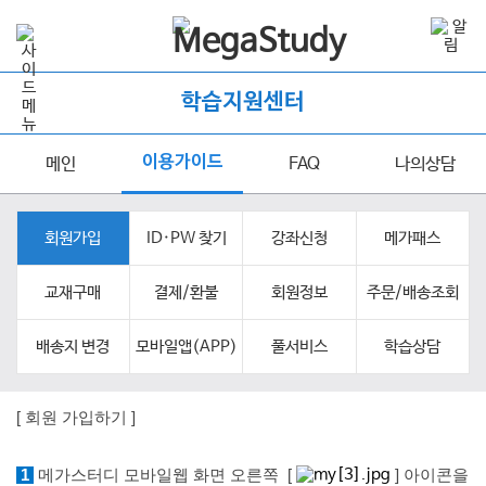
학습지원센터
이용가이드
메인
FAQ
나의상담
회원가입
ID·PW 찾기
강좌신청
메가패스
교재구매
결제/환불
회원정보
주문/배송조회
배송지 변경
모바일앱(APP)
풀서비스
학습상담
[ 회원 가입하
기 ]
1
메가스터디 모바일웹 화면 오른쪽 [
] 아이콘을