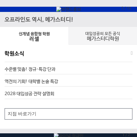
1
/
10
오프라인도 역시, 메가스터디!
대입성공의 모든 공식
신개념 융합형 학원
메가스터디학원
러셀
학원소식
수준별 맞춤! 정규·특강 단과
역전의 기회! 대학별 논술 특강
2028 대입성공 전략 설명회
1
/
2