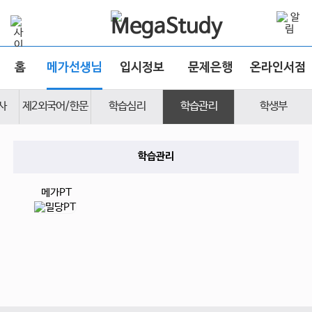
홈
메가선생님
입시정보
문제은행
온라인서점
사
제2외국어/한문
학습심리
학습관리
학생부
학습관리
메가PT