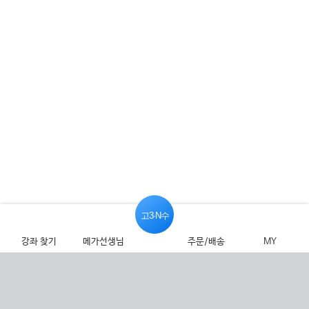
고3·N수
강좌 찾기
메가선생님
주문/배송
MY