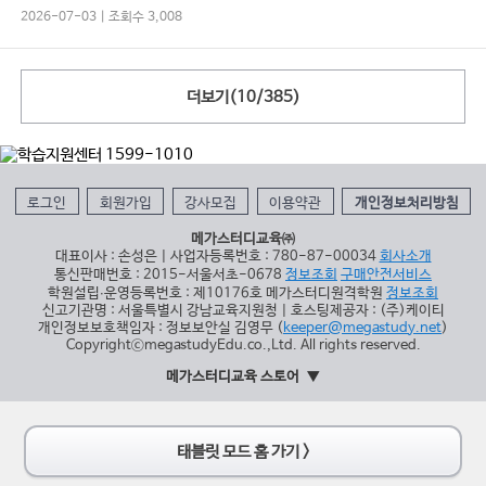
2026-07-03 | 조회수 3,008
더보기(
10
/
385
)
로그인
회원가입
강사모집
이용약관
개인정보처리방침
메가스터디교육㈜
대표이사 : 손성은 | 사업자등록번호 : 780-87-00034
회사소개
통신판매번호 : 2015-서울서초-0678
정보조회
구매안전서비스
학원설립∙운영등록번호 : 제10176호 메가스터디원격학원
정보조회
신고기관명 : 서울특별시 강남교육지원청 | 호스팅제공자 : (주)케이티
개인정보보호책임자 : 정보보안실 김영무 (
keeper@megastudy.net
)
CopyrightⓒmegastudyEdu.co.,Ltd. All rights reserved.
메가스터디교육 스토어
태블릿 모드 홈 가기 >