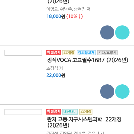
(2026년)
이영호, 황남주, 송현진 저
18,000
원
(10%↓)
해설강좌
22개정
강의용교재
기타/교양서
정식VOCA 고교필수1687 (2026년)
조정식 저
22,000
원
해설강좌
내신대비
22개정
완자 고등 지구시스템과학-22개정
(2026년)
김진성, 김연귀, 정재훈, 정유나 저