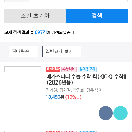
조건 초기화
검색
교재 검색 결과
총
697건
이 검색되었습니다.
해설강좌
수능대비
강의용교재
메가스터디 수능 수학 킥(KICK) 수학II
(2026년용)
김기현, 김한결, 박진희, 정주식 저
18,450
원
(10%↓)