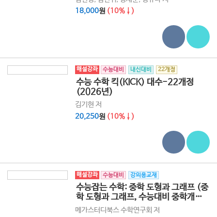
18,000
원
(10%↓)
해설강좌
수능대비
내신대비
22개정
강의용교재
수능 수학 킥(KICK) 대수-22개정
(2026년)
김기현 저
20,250
원
(10%↓)
해설강좌
수능대비
강의용교재
수능잡는 수학: 중학 도형과 그래프 (중
학 도형과 그래프, 수능대비 중학개념
리마인드 특강) (2026년용)
메가스터디북스 수학연구회 저