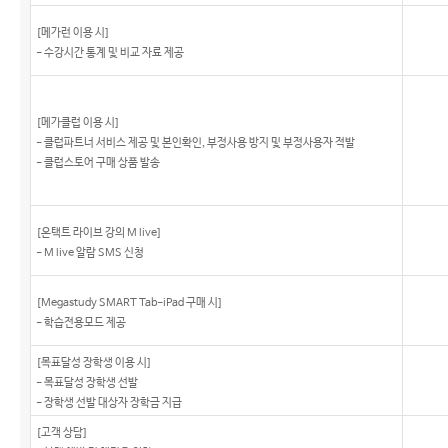
[메가런 이용 시]
- 수강시간 통계 및 비교 자료 제공
[메가클럽 이용 시]
- 클럽파트너 서비스 제공 및 본인확인, 부정사용 방지 및 부정사용자 적발
- 클럽스토어 구매 상품 발송
[온택트 라이브 강의 M live]
- M live 알람 SMS 신청
[Megastudy SMART Tab-iPad 구매 시]
- 학습전용모드 제공
[목표달성 장학생 이용 시]
- 목표달성 장학생 선발
- 장학생 선발 대상자 장학금 지급
[고객 상담]