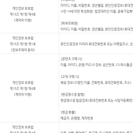
아이디, 이름, 비밀번호, 생년월일, 본인인증정보(휴대
개인정보 보호법
※만 14세 미만 학생회원 : 법정대리인 이름, 중복가입확
제15조 제1항 제4호
(계약의 이행)
[학부모회원]
아이디, 이름, 비밀번호, 생년월일, 본인인증정보(휴대
개인정보 보호법
제15조 제1항 제1호
본인인증정보 이외의 휴대전화번호 또는 이메일주소, 성
(정보주체의 동의)
[콘텐츠 구매 시]
이름, 아이디, 은행/카드사 정보, 승인번호, CI(즉시출금 
[교재 구매 시]
개인정보 보호법
배송 정보(수령인 이름, 전화번호, 휴대전화번호, 주소)
제15조 제1항 제4호
(계약의 이행)
[현금영수증 발행]
현금영수증 발급정보(휴대전화번호 또는 사업자등록번
[현금 환불]
예금주, 은행명, 계좌번호
개인정보 보호법