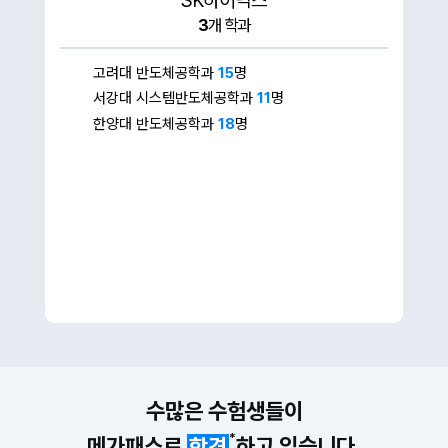
SK하이닉스
3
개 학과
고려대 반도체공학과
15
명
서강대 시스템반도체공학과
11
명
한양대 반도체공학과
18
명
수많은 수험생들이
*
메가패스로
하고 있습니다.
합격