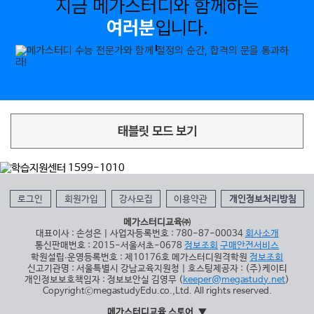
지금 메가스터디와 함께하는
여러분
입니다.
태블릿 모드 보기
로그인
회원가입
강사모집
이용약관
개인정보처리방침
메가스터디교육㈜
대표이사 : 손성은 | 사업자등록번호 : 780-87-00034
회사소개
통신판매번호 : 2015-서울서초-0678
정보조회
구매안전서비스
학원설립∙운영등록번호 : 제10176호 메가스터디원격학원
정보조회
신고기관명 : 서울특별시 강남교육지원청 | 호스팅제공자 : (주)케이티
개인정보보호책임자 : 정보보안실 김영무 (
keeper@megastudy.net
)
CopyrightⓒmegastudyEdu.co.,Ltd. All rights reserved.
메가스터디교육 스토어