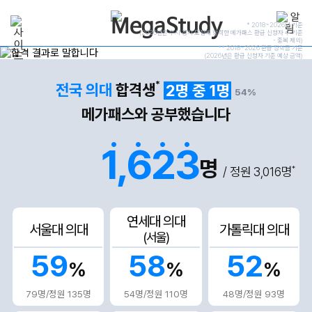
* 2018~2026년 기준
(2026년은 수시·정시 모집에 합격한 메가패스 환급 신청자 수 기준
- 중복 제외)
** 2018~2026 환급 장학금 기준
22,941
(2026년은 환급 신청자 기준 예상 금액)
173,915
954
5,827
명
명
억
만
원 +
*
전국 의대
합격생
2명 중 1명
54%
메가패스와 공부했습니다
.
.
.
.
1,623
명
*
/ 정원 3,016명
연세대 의대
서울대 의대
가톨릭대 의대
(서울)
59
58
52
%
%
%
79명/정원 135명
54명/정원 110명
48명/정원 93명