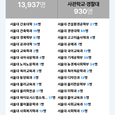
13,937
명
사관학교·경찰대
930
명
서울대 간호대학
34
명
서울대 건설환경공학부
27
명
서울대 건축학과
19
명
서울대 경영대학
65
명
서울대 경제학부
81
명
서울대 고고미술사학과
4
명
서울대 공과대학
18
명
서울대 공예과
1
명
서울대 교육학과
2
명
서울대 국어교육과
13
명
서울대 국어국문학과
4
명
서울대 기계공학부
36
명
서울대 노어노문학과
1
명
서울대 농경제사회학부
24
명
서울대 독어교육과
3
명
서울대 독어독문학과
2
명
서울대 동양화과
3
명
서울대 디자인과
12
명
서울대 물리교육과
7
명
서울대 물리천문학부
3
명
서울대 물리학전공
17
명
서울대 미학과
6
명
서울대 바이오시스템소재...
17
명
서울대 불어교육과
5
명
서울대 불어불문학과
1
명
서울대 사회교육과
10
명
서울대 사회복지학과
13
명
서울대 사회학과
13
명