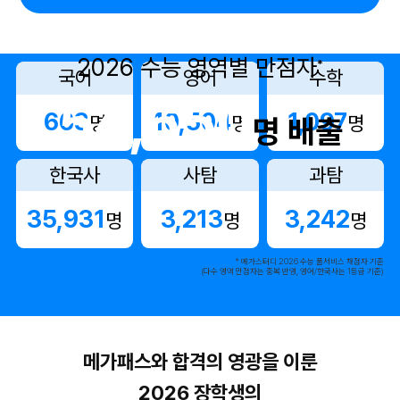
2026 수능 영역별 만점자
*
국어
영어
수학
54,650
663
10,504
1,097
명
명
명
명 배출
한국사
사탐
과탐
35,931
3,213
3,242
명
명
명
* 메가스터디 2026 수능 풀서비스 채점자 기준
(다수 영역 만점자는 중복 반영, 영어/한국사는 1등급 기준)
메가패스와 합격의 영광을 이룬
2026 장학생의