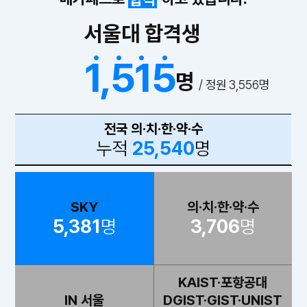
서울대 합격생
.
.
.
.
1,515
명
/ 정원 3,556명
전국 의·치·한·약·수
누적
25,540
명
SKY
의·치·한·약·수
5,381
명
3,706
명
KAIST·포항공대
DGIST·GIST·UNIST
IN 서울