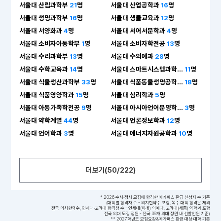
서울대 산림과학부
21
명
서울대 산업공학과
16
명
서울대 생명과학부
16
명
서울대 생물교육과
12
명
서울대 서양화과
4
명
서울대 서어서문학과
4
명
서울대 소비자아동학부
1
명
서울대 소비자학전공
13
명
서울대 수리과학부
13
명
서울대 수의예과
28
명
서울대 수학교육과
14
명
서울대 스마트시스템과학...
11
명
서울대 식물생산과학부
33
명
서울대 식품동물생명공학...
18
명
서울대 식품영양학과
15
명
서울대 심리학과
5
명
서울대 아동가족학전공
9
명
서울대 아시아언어문명학...
3
명
서울대 약학계열
44
명
서울대 언론정보학과
12
명
서울대 언어학과
3
명
서울대 에너지자원공학과
10
명
더보기(
50
/
222
)
* 2026 수시·정시 모집에 합격한 메가패스 환급 신청자 수 기준
(대학별 합격자 수 - 의치한약수 포함, 복수 대학 합격은 제외
전국 의치한약수, 연세대·고려대 합격생 수 - 연세대(미래) 의예과, 고려대(세종) 약학과 포함
전국 의대 모집 정원 - 전국 39개 의대 정원 내 선발인원 기준)
** 2027학년도 모집요강&메가패스 환급 대상 대학 기준