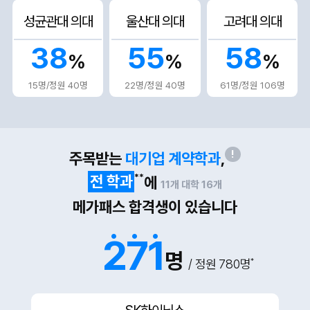
성균관대 의대
울산대 의대
고려대 의대
38
55
58
%
%
%
15명/정원 40명
22명/정원 40명
61명/정원 106명
!
주목받는
대기업 계약학과
,
**
전 학과
에
11개 대학 16개
메가패스 합격생이 있습니다
.
.
.
271
명
*
/ 정원 780명