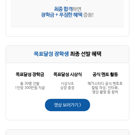
최종 합격
하면
장학금 + 푸짐한 혜택
증정!
목표달성 장학생
최종 선발 혜택
목표달성 장학금
목표달성 시상식
공식 멘토 활동
총 30명 선발
시상식&
메가스터디 공식 멘토로
1인당 300만원 지급
상장 증정
칼럼 작성, 인터뷰,
영상 촬영 등 참여
영상 보러가기 >