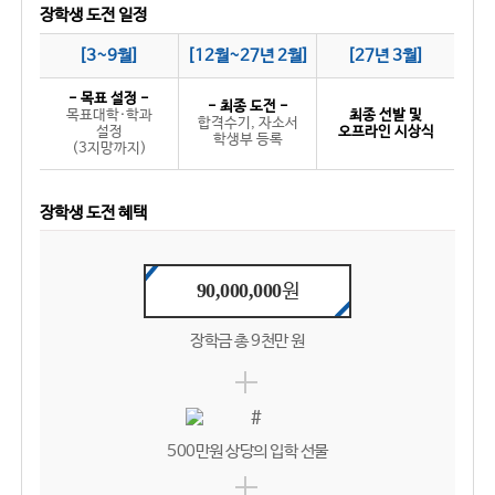
장학생 도전 일정
[3~9월]
[12월~27년 2월]
[27년 3월]
- 목표 설정 -
- 최종 도전 -
목표대학·학과
최종 선발 및
합격수기, 자소서
설정
오프라인 시상식
학생부 등록
(3지망까지)
장학생 도전 혜택
90,000,000
원
장학금 총 9천만 원
500만원 상당의 입학 선물