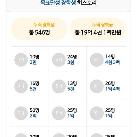
목표달성 장학생
히스토리
누적 장학생
누적 장학금
총 546명
총 19억 4천 1백만원
14명
10명
24명
1기
2기
3기
3천
3천
4천 3백
26명
16명
13명
4기
5기
6기
5천
5천
1억 4백
50명
25명
25명
7기
8기
9기
2억
1억
1억