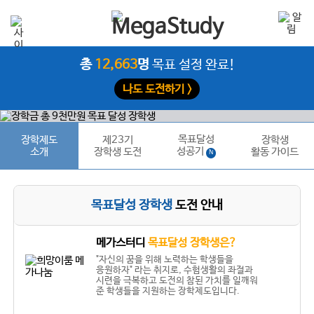
총
12,663
명
목표 설정 완료!
나도 도전하기 >
목표달성
장학제도
제23기
장학생
성공기
소개
장학생 도전
활동 가이드
N
목표달성 장학생
도전 안내
메가스터디
목표달성 장학생은?
"자신의 꿈을 위해 노력하는 학생들을
응원하자" 라는 취지로, 수험생활의 좌절과
시련을 극복하고 도전의 참된 가치를 일깨워
준 학생들을 지원하는 장학제도입니다.