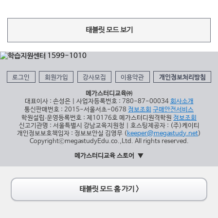
태블릿 모드 보기
로그인
회원가입
강사모집
이용약관
개인정보처리방침
메가스터디교육㈜
대표이사 : 손성은 | 사업자등록번호 : 780-87-00034
회사소개
통신판매번호 : 2015-서울서초-0678
정보조회
구매안전서비스
학원설립∙운영등록번호 : 제10176호 메가스터디원격학원
정보조회
신고기관명 : 서울특별시 강남교육지원청 | 호스팅제공자 : (주)케이티
개인정보보호책임자 : 정보보안실 김영무 (
keeper@megastudy.net
)
CopyrightⓒmegastudyEdu.co.,Ltd. All rights reserved.
메가스터디교육 스토어
태블릿 모드 홈 가기 >