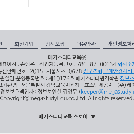
인
회원가입
강사모집
이용약관
개인정보처
메가스터디교육㈜
대표이사 : 손성은 | 사업자등록번호 : 780-87-00034
회사소
통신판매번호 : 2015-서울서초-0678
정보조회
구매안전서비
원설립∙운영등록번호 : 제10176호 메가스터디원격학원
정보
고기관명 : 서울특별시 강남교육지원청 | 호스팅제공자 : (주)케
정보보호책임자 : 정보보안실 김영무 (
keeper@megastudy.
CopyrightⓒmegastudyEdu.co.,Ltd. All rights reserved.
메가스터디교육 스토어