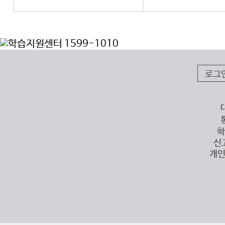
로그
학
신
개인