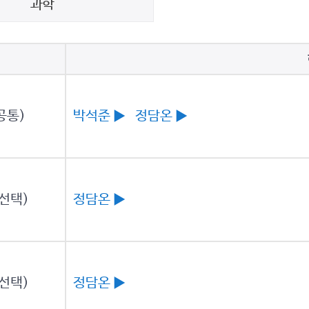
과학
박석준
▶
정담온
▶
공통)
정담온
▶
(선택)
정담온
▶
(선택)