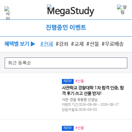
진행중인 이벤트
혜택별 보기 ▶
#전체
#강좌
#교재
#선물
#무료배송
NEW
#선물
사관학교 경찰대학 1차 합격 인증, 합
격 후기 쓰고 선물 받자!
사관·경찰 곽동령 선생님
이벤트 기간 2026-08-06 ~ 2026-08-27
당첨자 발표 2026-09-03
NEW
#선물