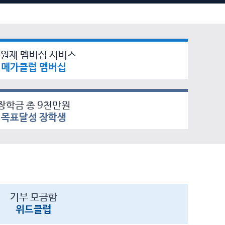
원제 멤버십 서비스
메가클럽 멤버십
장학금 총 9천만원
목표달성 장학생
기부 모금함
위드클럽