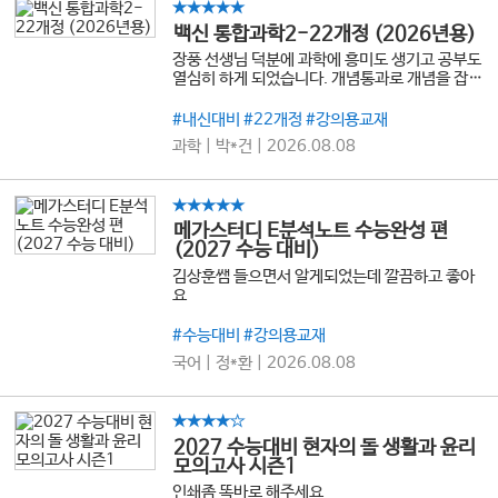
★★★★★
백신 통합과학2-22개정 (2026년용)
장풍 선생님 덕분에 과학에 흥미도 생기고 공부도
열심히 하게 되었습니다. 개념통과로 개념을 잡고
심화통과로 심화과정을 하니까 너무 좋네요. 앞으
로도 항상 좋은 강의 많이 해주세요 감사합니다!
#내신대비 #22개정 #강의용교재
과학 | 박*건 | 2026.08.08
★★★★★
메가스터디 E분석노트 수능완성 편
(2027 수능 대비)
김상훈쌤 들으면서 알게되었는데 깔끔하고 좋아
요
#수능대비 #강의용교재
국어 | 정*환 | 2026.08.08
★★★★☆
2027 수능대비 현자의 돌 생활과 윤리
모의고사 시즌1
인쇄좀 똑바로 해주세요