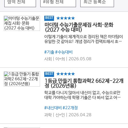
★★★★★
BEST
마더텅 수능기출문제집 사회·문화
(2027 수능 대비)
이렇게 기출이 체계적으로 정리된 책은 마더텅이
유일한 것 같아요! 개념 정리가 컴팩트해서 흐름
잡기 좋고, 도표 특강이나 헷갈리는 파트를 유형
별로 집중 연습할 수 있어 큰 도움이 됐습니다. 특
#기출 #수능대비
히 단순히 글로만 길게 설명하는 해설이 아니라,
사회 | 이*희 | 2026.05.08
문제 위에 표시나 정리 포인트를 시각적으로 한눈
에 들어오게 정리해줘서 어떤 부분을 근거로 판단
해야 하는지 빠르게 이해할 수 있었어요. 사회문
★★★★★
BEST
화 내신과 수능을 같이 준비하는 학생들 모두에게
추천하고 싶은 문제집입니다.
1등급 만들기 통합과학2 662제-22개
정 (2026년용)
학교를 다니지 않아서 내신이 없고, 수능으로만
대학 가야하는데 학평 기출은 다 봐서 없고 어떤
책으로 공부해야 할지 고민하고 있었는데 책 값도
싸고, 내용도 학평 기출이 아닌 내신 기출이라서
#내신대비 #22개정
새로운 느낌의 문제들도 있어서 정말 좋은 것 같
과학 | 신*인 | 2026.04.28
아서 내신, 수능 대비 하기에 둘 다 좋은 것 같습니
다