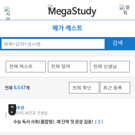
메가 캐스트
검색
전체
6,547
개
3
분
45
쌤추천
초
[국어] 최인호 선생님
수능 독서 사회(통합형), 매 단락 첫 문장 집중!
( 3 )