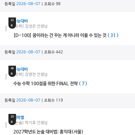
등록일
2026-08-07
| 조회수 98
17
분
32
수능대비
초
[수학] 김성은 선생님
[D-100] 꿈이라는 건 꾸는 게 아니라 이룰 수 있는 것
( 31 )
등록일
2026-08-07
| 조회수 442
26
분
49
수능대비
초
[수학] 강영찬 선생님
수능 수학 100점을 위한 FINAL 전략
( 7 )
등록일
2026-08-07
| 조회수 119
14
분
20
대학별
초
[논술] 박기호 선생님
2027학년도 논술 대비법: 홍익대(서울)