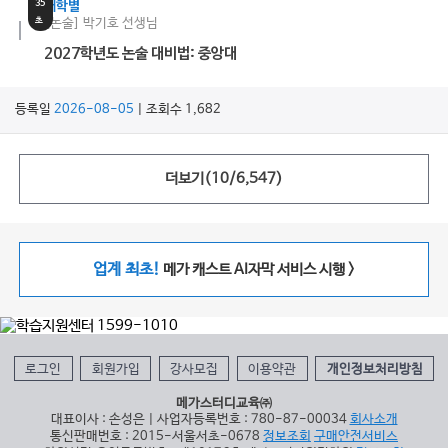
35
대학별
초
[논술] 박기호 선생님
2027학년도 논술 대비법: 중앙대
등록일
2026-08-05
| 조회수 1,682
더보기(
10
/
6,547
)
업계 최초!
메가 캐스트 AI자막 서비스 시행 >
로그인
회원가입
강사모집
이용약관
개인정보처리방침
메가스터디교육㈜
대표이사 : 손성은 | 사업자등록번호 : 780-87-00034
회사소개
통신판매번호 : 2015-서울서초-0678
정보조회
구매안전서비스