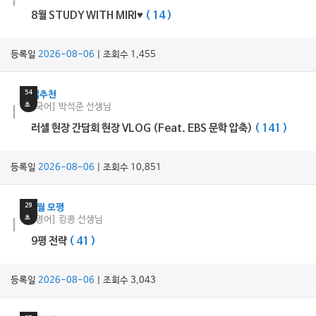
8월 STUDY WITH MIRI♥
( 14 )
등록일
2026-08-06
| 조회수 1,455
6
분
54
쌤추천
초
[국어] 박석준 선생님
러셀 현장 간담회 현장 VLOG (Feat. EBS 문학 압축)
( 141 )
등록일
2026-08-06
| 조회수 10,851
11
분
29
9월 모평
초
[영어] 킹콩 선생님
9평 전략
( 41 )
등록일
2026-08-06
| 조회수 3,043
17
분