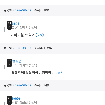
등록일
2026-08-07
| 조회수 100
16
분
14
쌤추천
초
[국어] 정담온 선생님
야 너도 할 수 있어
( 28 )
등록일
2026-08-07
| 조회수 1,394
7
분
52
9월 모평
초
[국어] 박지빈 선생님
[9월 학평] 9월 학평 금방이야♬
( 5 )
등록일
2026-08-07
| 조회수 349
30
분
6
감성충전
초
[수학] 장미리 선생님