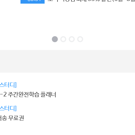
스터디]
6-2 주간완전학습 플래너
스터디]
배송 무료권