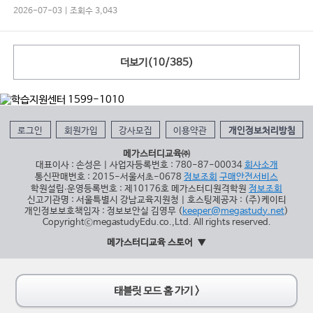
2026-07-03 | 조회수 3,043
더보기(
10
/
385
)
로그인
회원가입
강사모집
이용약관
개인정보처리방침
메가스터디교육㈜
대표이사 : 손성은 | 사업자등록번호 : 780-87-00034
회사소개
통신판매번호 : 2015-서울서초-0678
정보조회
구매안전서비스
학원설립∙운영등록번호 : 제10176호 메가스터디원격학원
정보조회
신고기관명 : 서울특별시 강남교육지원청 | 호스팅제공자 : (주)케이티
개인정보보호책임자 : 정보보안실 김영무 (
keeper@megastudy.net
)
CopyrightⓒmegastudyEdu.co.,Ltd. All rights reserved.
메가스터디교육 스토어
태블릿 모드 홈 가기 >