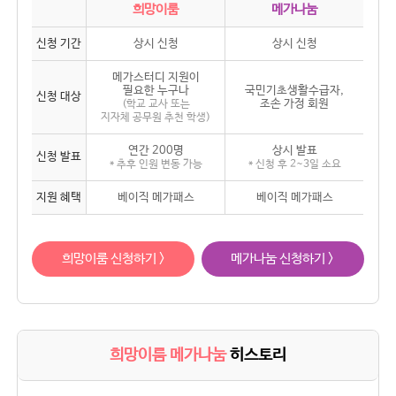
희망이룸
메가나눔
신청 기간
상시 신청
상시 신청
메가스터디 지원이
필요한 누구나
국민기초생활수급자,
신청 대상
조손 가정 회원
(학교 교사 또는
지자체 공무원 추천 학생)
연간 200명
상시 발표
신청 발표
* 추후 인원 변동 가능
* 신청 후 2~3일 소요
지원 혜택
베이직 메가패스
베이직 메가패스
희망이룸 신청하기 >
메가나눔 신청하기 >
희망이룸 메가나눔
히스토리