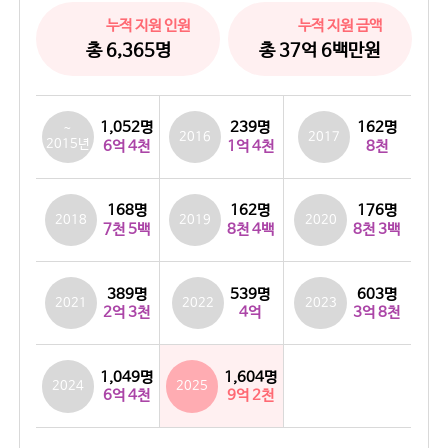
누적 지원 인원
누적 지원 금액
총 6,365명
총 37억 6백만원
1,052명
239명
162명
~
2016
2017
2015년
8천
1억 4천
6억 4천
168명
162명
176명
2018
2019
2020
7천 5백
8천 4백
8천 3백
389명
603명
539명
2021
2022
2023
4억
2억 3천
3억 8천
1,049명
1,604명
2024
2025
6억 4천
9억 2천