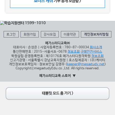
보너스 캐쉬
기부 공개 모금함 >
로그인
회원가입
강사모집
이용약관
개인정보처리방침
메가스터디교육㈜
대표이사 : 손성은 | 사업자등록번호 : 780-87-00034
회사소개
통신판매번호 : 2015-서울서초-0678
정보조회
구매안전서비스
학원설립∙운영등록번호 : 제10176호 메가스터디원격학원
정보조회
신고기관명 : 서울특별시 강남교육지원청 | 호스팅제공자 : (주)케이티
개인정보보호책임자 : 정보보안실 김영무 (
keeper@megastudy.net
)
CopyrightⓒmegastudyEdu.co.,Ltd. All rights reserved.
메가스터디교육 스토어
태블릿 모드 홈 가기 >