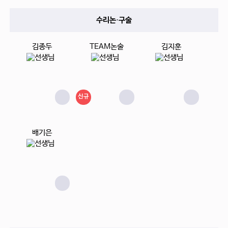
수리논·구술
김종두
TEAM논술
김지훈
신규
배기은