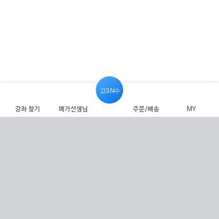
고3·N수
강좌 찾기
메가선생님
주문/배송
MY