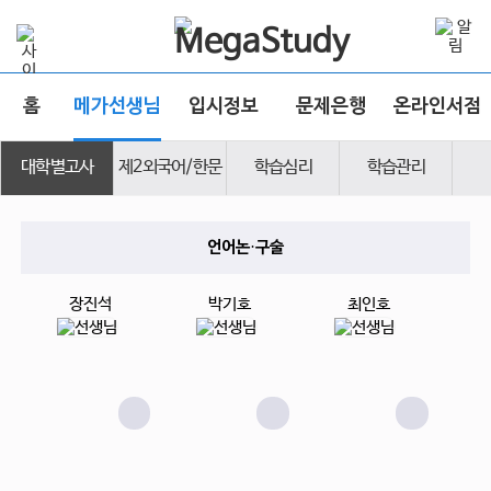
홈
메가선생님
입시정보
문제은행
온라인서점
대학별고사
제2외국어/한문
학습심리
학습관리
언어논·구술
장진석
박기호
최인호