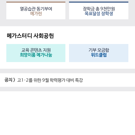
열공습관 동기부여
장학금 총 9천만원
메가런
목표달성 장학생
메가스터디 사회공헌
교육 콘텐츠 지원
기부 모금함
희망이룸 메가나눔
위드클럽
공지 >
고1·2를 위한 9월 학력평가 대비 특강