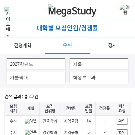
대학별 모집인원/경쟁률
수시
전형계획
정시
검색 결과 : 총
건
42
모집
모집
모집
핵심
계열
전형명
경쟁률
시기
단위명
인원
요강
확인
수시
간호학과
지역균형
14
-
확인
수시
경영학과
지역균형
5
-