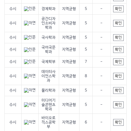
확인
수시
경제학과
지역균형
5
-
공간디자
확인
수시
인소비자
지역균형
5
-
학과
확인
수시
국사학과
지역균형
5
-
국어국문
확인
수시
지역균형
5
-
학과
확인
수시
국제학부
지역균형
7
-
데이터사
확인
수시
이언스학
지역균형
8
-
과
확인
수시
물리학과
지역균형
5
-
미디어기
확인
수시
술콘텐츠
지역균형
5
-
학과
바이오로
확인
수시
직스공학
지역균형
6
-
부