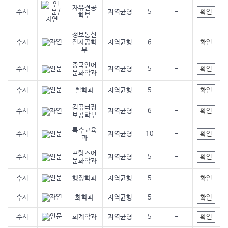
자유전공
확인
수시
지역균형
5
-
학부
정보통신
확인
수시
전자공학
지역균형
6
-
부
중국언어
확인
수시
지역균형
5
-
문화학과
확인
수시
철학과
지역균형
5
-
컴퓨터정
확인
수시
지역균형
6
-
보공학부
특수교육
확인
수시
지역균형
10
-
과
프랑스어
확인
수시
지역균형
5
-
문화학과
확인
수시
행정학과
지역균형
5
-
확인
수시
화학과
지역균형
5
-
확인
수시
회계학과
지역균형
5
-