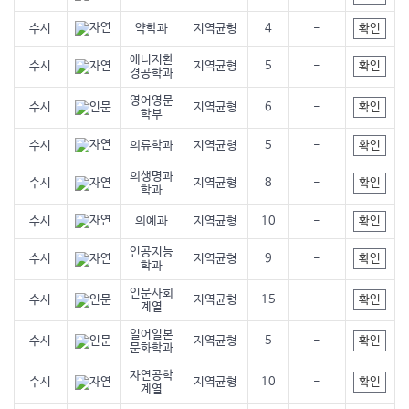
확인
수시
약학과
지역균형
4
-
에너지환
확인
수시
지역균형
5
-
경공학과
영어영문
확인
수시
지역균형
6
-
학부
확인
수시
의류학과
지역균형
5
-
의생명과
확인
수시
지역균형
8
-
학과
확인
수시
의예과
지역균형
10
-
인공지능
확인
수시
지역균형
9
-
학과
인문사회
확인
수시
지역균형
15
-
계열
일어일본
확인
수시
지역균형
5
-
문화학과
자연공학
확인
수시
지역균형
10
-
계열