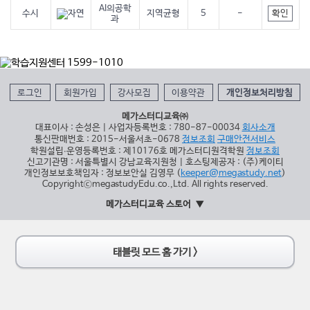
AI의공학
확인
수시
지역균형
5
-
과
로그인
회원가입
강사모집
이용약관
개인정보처리방침
메가스터디교육㈜
대표이사 : 손성은 | 사업자등록번호 : 780-87-00034
회사소개
통신판매번호 : 2015-서울서초-0678
정보조회
구매안전서비스
학원설립∙운영등록번호 : 제10176호 메가스터디원격학원
정보조회
신고기관명 : 서울특별시 강남교육지원청 | 호스팅제공자 : (주)케이티
개인정보보호책임자 : 정보보안실 김영무 (
keeper@megastudy.net
)
CopyrightⓒmegastudyEdu.co.,Ltd. All rights reserved.
메가스터디교육 스토어
태블릿 모드 홈 가기 >