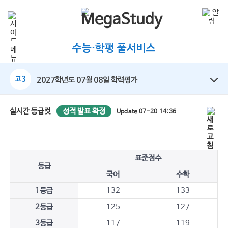
수능·학평 풀서비스
고3
2027학년도 07월 08일 학력평가
성적 발표 확정
실시간 등급컷
Update 07-20 14:36
표준점수
등급
국어
수학
1등급
132
133
2등급
125
127
3등급
117
119