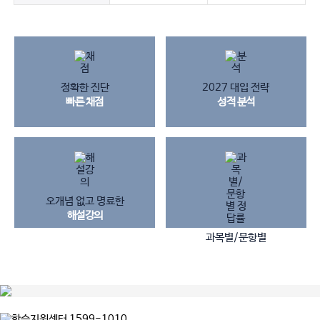
정확한 진단
2027 대입 전략
빠른 채점
성적 분석
오개념 없고 명료한
해설강의
과목별/문항별
정답 & 정답률