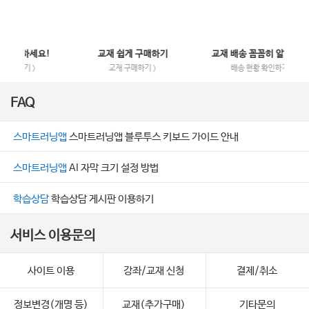
요!
교재 쉽게 구매하기
교재 배송 꼼꼼히 알려드림!
교재 구매하기 >
배송 현황 확인하기 >
FAQ
스마트러닝앱
스마트러닝앱 블루투스 키보드 가이드 안내
스마트러닝앱
AI 자막 크기 설정 방법
학습상담
학습상담 게시판 이용하기
서비스 이용문의
사이트 이용
강좌/교재 신청
결제/취소
정보변경(개명 등)
교재(추가구매)
기타문의