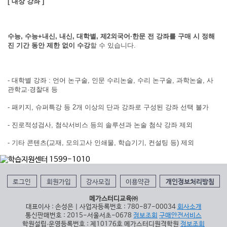
[ 대상 강좌 ]
수능, 수능+내신, 내신, 대학별, 제2외국어·한문 전 강좌를 구매 시 정해
진 기간 동안 제한 없이 수강
할 수 있습니다.
- 대학별 강좌 : 언어 논구술, 인문 수리논술, 수리 논구술, 과학논술, 사
관학교·경찰대 등
- 패키지, 슈퍼특강 등 2개 이상의 단과 강좌로 구성된 강좌 선택 불가
- 진로적성검사, 첨삭서비스 등의 솔루션과 논술 첨삭 강좌 제외
- 기타 콘텐츠(교재, 모의고사 인쇄물, 학습기기, 컨설팅 등) 제외
로그인
회원가입
강사모집
이용약관
개인정보처리방침
메가스터디교육㈜
대표이사 : 손성은 | 사업자등록번호 : 780-87-00034
회사소개
통신판매번호 : 2015-서울서초-0678
정보조회
구매안전서비스
학원설립∙운영등록번호 : 제10176호 메가스터디원격학원
정보조회