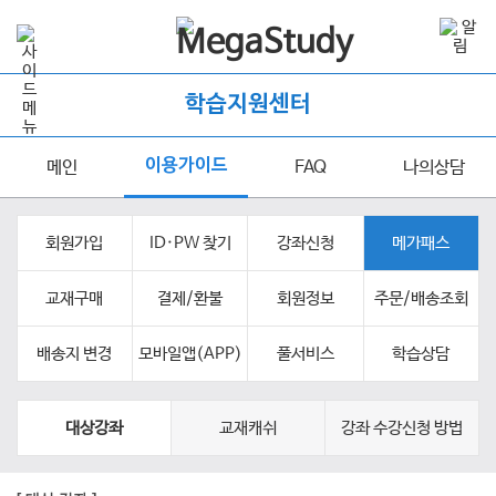
학습지원센터
이용가이드
메인
FAQ
나의상담
회원가입
ID·PW 찾기
강좌신청
메가패스
교재구매
결제/환불
회원정보
주문/배송조회
배송지 변경
모바일앱(APP)
풀서비스
학습상담
대상강좌
교재캐쉬
강좌 수강신청 방법