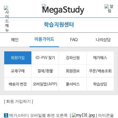
학습지원센터
이용가이드
메인
FAQ
나의상담
회원가입
ID·PW 찾기
강좌신청
메가패스
교재구매
결제/환불
회원정보
주문/배송조회
배송지 변경
모바일앱(APP)
풀서비스
학습상담
[ 회원 가입하
기 ]
1
메가스터디 모바일웹 화면 오른쪽 [
] 아이콘을