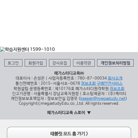
로그인
회원가입
강사모집
이용약관
개인정보처리방침
메가스터디교육㈜
대표이사 : 손성은 | 사업자등록번호 : 780-87-00034
회사소개
통신판매번호 : 2015-서울서초-0678
정보조회
구매안전서비스
학원설립∙운영등록번호 : 제10176호 메가스터디원격학원
정보조회
신고기관명 : 서울특별시 강남교육지원청 | 호스팅제공자 : (주)케이티
개인정보보호책임자 : 정보보안실 김영무 (
keeper@megastudy.net
)
CopyrightⓒmegastudyEdu.co.,Ltd. All rights reserved.
메가스터디교육 스토어
태블릿 모드 홈 가기 >