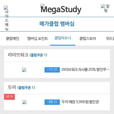
메가클럽 멤버십
클럽파트너
클럽메인
멤버십 포인트
클럽스토어
위드
라이브워크
(클럽쿠폰 1)
라이브워크 자사몰 20% 할인쿠폰(7월~12월)
~12.31
두끼
(클럽쿠폰 1)
NEW
두끼 매장 3,900원 할인권
~08.31