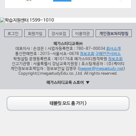
로그인
회원가입
강사모집
이용약관
개인정보처리방침
메가스터디교육㈜
대표이사 : 손성은 | 사업자등록번호 : 780-87-00034
회사소개
통신판매번호 : 2015-서울서초-0678
정보조회
구매안전서비스
학원설립∙운영등록번호 : 제10176호 메가스터디원격학원
정보조회
신고기관명 : 서울특별시 강남교육지원청 | 호스팅제공자 : (주)케이티
개인정보보호책임자 : 정보보안실 김영무 (
keeper@megastudy.net
)
CopyrightⓒmegastudyEdu.co.,Ltd. All rights reserved.
메가스터디교육 스토어
태블릿 모드 홈 가기 >