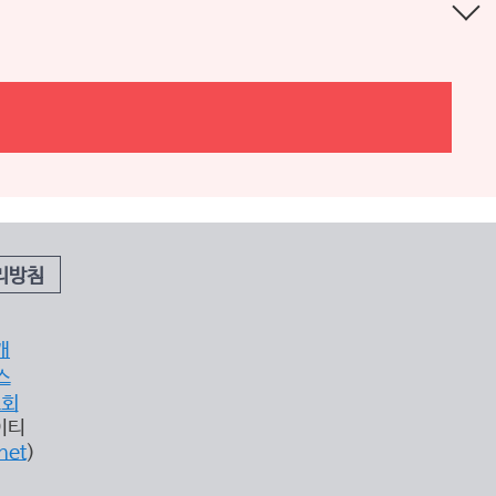
리방침
개
스
조회
이티
net
)