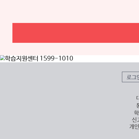
로그
학
신
개인