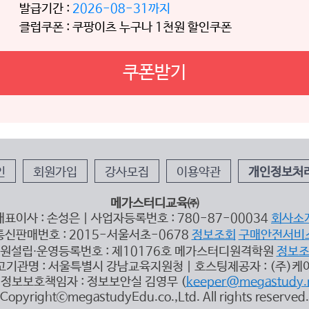
발급기간 :
2026-08-31까지
클럽쿠폰 : 쿠팡이츠 누구나 1천원 할인쿠폰
쿠폰받기
인
회원가입
강사모집
이용약관
개인정보처
메가스터디교육㈜
대표이사 : 손성은 | 사업자등록번호 : 780-87-00034
회사소
통신판매번호 : 2015-서울서초-0678
정보조회
구매안전서비
원설립∙운영등록번호 : 제10176호 메가스터디원격학원
정보
고기관명 : 서울특별시 강남교육지원청 | 호스팅제공자 : (주)케
정보보호책임자 : 정보보안실 김영무 (
keeper@megastudy.
CopyrightⓒmegastudyEdu.co.,Ltd. All rights reserved.