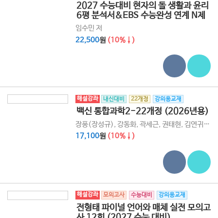
2027 수능대비 현자의 돌 생활과 윤리
6평 분석서&EBS 수능완성 연계 N제
임수민 저
22,500
원
(10%↓)
해설강좌
내신대비
22개정
강의용교재
백신 통합과학2-22개정 (2026년용)
장풍(장성규), 강동화, 곽세근, 권태현, 김연귀, 노동규, 박종웅, 이진우, 채규선 저
17,100
원
(10%↓)
해설강좌
모의고사
수능대비
강의용교재
전형태 파이널 언어와 매체 실전 모의고
사 12회 (2027 수능 대비)