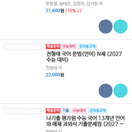
문동열, 송태은, 김정희, 김지현 저
21,600
원
(10%↓)
해설강좌
수능대비
강의용교재
전형태 국어 문법(언어) N제 (2027
수능 대비)
전형태 저
22,000
원
해설강좌
기출
수능대비
강의용교재
나기출 평가원 수능 국어 13개년 언어
와 매체 과외식 기출문제집 (2027 수
능 대비)
전형태 저