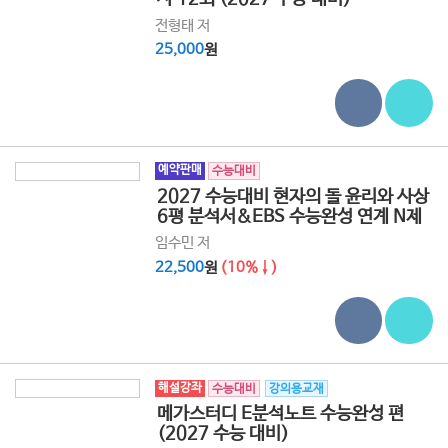
전형태 저
25,000
원
예약판매
수능대비
2027 수능대비 현자의 돌 윤리와 사상
6평 분석서&EBS 수능완성 연계 N제
임수민 저
22,500
원
(10%↓)
해설강좌
수능대비
강의용교재
메가스터디 E분석노트 수능완성 편
(2027 수능 대비)