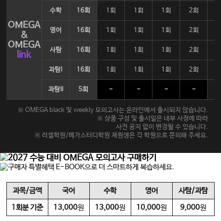
수학
16회
1회
1회
1회
2회
OMEGA
영어
16회
1회
1회
1회
2회
&
OMEGA
사탐
16회
1회
1회
1회
2회
link
과탐I
16회
1회
1회
1회
2회
과탐II
5회
-
-
-
-
※ OMEGA black 및 weekly 모의고사는 온라인에서 출시되지 않습니다.
※ 상품 구성 및 출시일은 내부 사정에 따라
사전 공지 없이 변경될 수 있습니다.
※ 러셀학원/메가스터디학원 재원생은 각 학원으로 문의해 주세요.
과목/금액
국어
수학
영어
사탐/과탐
1회분 기준
13,000
원
13,000
원
10,000
원
9,000
원