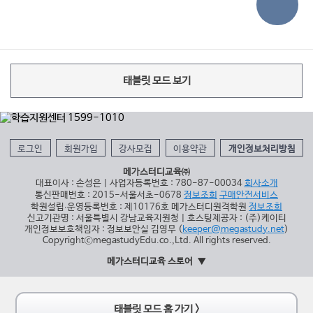
태블릿 모드 보기
로그인
회원가입
강사모집
이용약관
개인정보처리방침
메가스터디교육㈜
대표이사 : 손성은 | 사업자등록번호 : 780-87-00034
회사소개
통신판매번호 : 2015-서울서초-0678
정보조회
구매안전서비스
학원설립∙운영등록번호 : 제10176호 메가스터디원격학원
정보조회
신고기관명 : 서울특별시 강남교육지원청 | 호스팅제공자 : (주)케이티
개인정보보호책임자 : 정보보안실 김영무 (
keeper@megastudy.net
)
CopyrightⓒmegastudyEdu.co.,Ltd. All rights reserved.
메가스터디교육 스토어
태블릿 모드 홈 가기 >