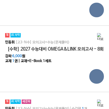
N
AI 자막
[고3·N수]
모의고사+수능(문제풀이)
민동휘
[수학] 2027 수능대비 OMEGA&LINK 모의고사 - 8회
강좌
6,000
원
교재
1
권 | 교재+E-Book 1세트
N
AI 자막
새강좌
[고3·N수]
모의고사+수능(문제풀이)
수강평
개
민동휘
1