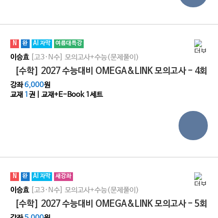
N
완
AI 자막
여름대특강
[고3·N수]
모의고사+수능(문제풀이)
이승효
[수학] 2027 수능대비 OMEGA&LINK 모의고사 - 4회
강좌
6,000
원
교재
1
권 | 교재+E-Book 1세트
N
완
AI 자막
새강좌
[고3·N수]
모의고사+수능(문제풀이)
이승효
[수학] 2027 수능대비 OMEGA&LINK 모의고사 - 5회
강좌
5,000
원