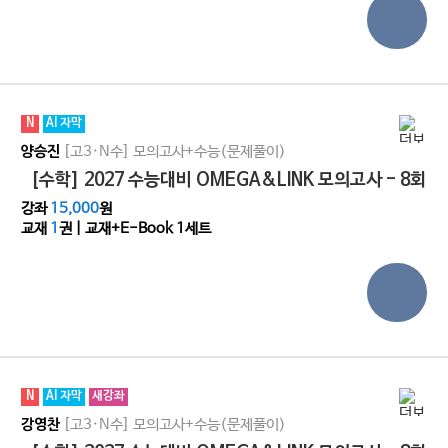
N
AI 자막
[고3·N수]
모의고사+수능(문제풀이)
양승진
[수학] 2027 수능대비 OMEGA&LINK 모의고사 - 8회
강좌
15,000
원
교재
1
권 | 교재+E-Book 1세트
N
AI 자막
새강좌
[고3·N수]
모의고사+수능(문제풀이)
강영찬