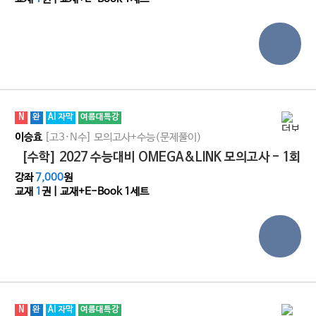
N
완
AI 자막
여름대특강
[고3·N수]
모의고사+수능(문제풀이)
이승효
[수학] 2027 수능대비 OMEGA&LINK 모의고사 - 1회
강좌
7,000
원
교재
1
권 | 교재+E-Book 1세트
N
완
AI 자막
여름대특강