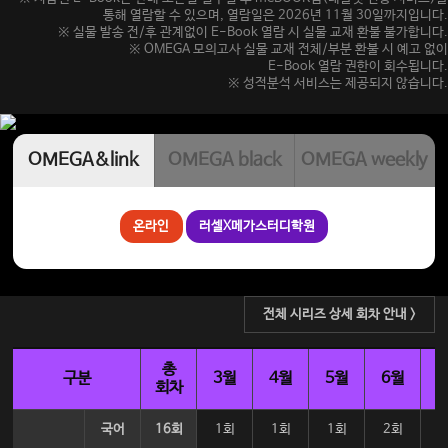
통해 열람할 수 있으며, 열람일은 2026년 11월 30일까지입니다.
※ 실물 발송 전/후 관계없이 E-Book 열람 시 실물 교재 환불 불가합니다.
※ OMEGA 모의고사 실물 교재 전체/부분 환불 시 예고 없이
E-Book 열람 권한이 회수됩니다.
※ 성적분석 서비스는 제공되지 않습니다.
OMEGA&link
OMEGA black
OMEGA weekly
온라인
러셀X메가스터디학원
전체 시리즈 상세 회차 안내 >
총
구분
3월
4월
5월
6월
회차
국어
16회
1회
1회
1회
2회