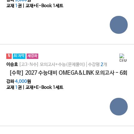
교재
1
권 | 교재+E-Book 1세트
N
AI 자막
새강좌
[고3·N수]
모의고사+수능(문제풀이)
수강평
개
이승효
2
[수학] 2027 수능대비 OMEGA&LINK 모의고사 - 6회
강좌
4,000
원
교재
1
권 | 교재+E-Book 1세트