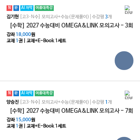
N
완
AI 자막
여름대특강
[고3·N수]
모의고사+수능(문제풀이)
수강평
개
김기현
3
[수학] 2027 수능대비 OMEGA&LINK 모의고사 - 3회
강좌
18,000
원
교재
1
권 | 교재+E-Book 1세트
N
완
AI 자막
여름대특강
[고3·N수]
모의고사+수능(문제풀이)
수강평
개
양승진
1
[수학] 2027 수능대비 OMEGA&LINK 모의고사 - 7회
강좌
15,000
원
교재
1
권 | 교재+E-Book 1세트