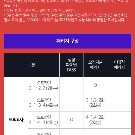
* 상품은 출간일 이후에 개별 발송되며 패키지 구성품인 모의고사와 월간지는 무료 배
송됩니다.
* 상품 및 출간일은 예고 없이 변경될 수 있습니다.
* <수능 문학 필수 개념 125>와 <수능 문학 필수 고전시가 125>, <상상내공 수능/내신
필수 국어 문법 3000제>, <매리트>는
2026학년도 수능 대비와 동일한 도서입니다.
패키지 구성
상상
오리지널
이매진
구분
파이널
패키지
패키지
PASS
오프라인
O
2-1~2-2 (2회분)
오프라인
3-1, 3-2회
3-1~3-4 (4회분)
(2회분)
오프라인
4-1, 4-2회
모의고사
O
4-1~4-4 (4회분)
(2회분)
오프라인