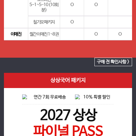
5-1~5-10 (10회
O
O
분)
칠기모 패키지
O
이매진
월간 이매진 1~8권
O
O
구매 전 확인사항 >
상상국어 패키지
2027 상상
파이널 PASS