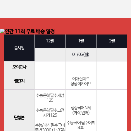
12월
1월
2월
출시일
01/05(월)
모의고사
이매진 제로
월간지
상상 아카이브
수능 문학 필수 개념
125
상상국어 N제
수능 문학 필수 고전
(화작, 언매)
시가 125
단행본
수능 국어 필수 어휘
수능/내신 필수 국어
800
문법 3000 (1~3권)