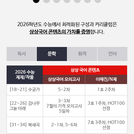
2026학년도 수능에서 최적화된 구성과 커리큘럼은
상상국어 콘텐츠의 가치를 증명
합니다.
독서
문학
화작
언어
상상 국어 콘텐츠
2026 수능
제재/작품
상상국어 모의고사
이매진/N제
[18~21] 수궁가
5-2차
1호 2주차
3-3차
[22~26] 감나무
3호 1주차, HOT100
7월의 기적 모의고사
그늘 아래
선정
5일차
7호 3주차, HOT100
[31~34] 북새곡
2-1차, 5-6차
선정