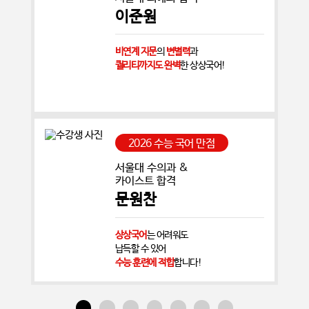
이준원
비연계 지문
의
변별력
과
퀄리티까지도 완벽
한 상상국어!
2026 수능 국어 만점
서울대 수의과 &
카이스트 합격
문원찬
상상국어
는 어려워도
납득할 수 있어
수능 훈련에 적합
합니다!