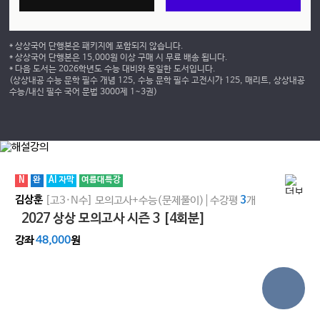
* 상상국어 단행본은 패키지에 포함되지 않습니다.
* 상상국어 단행본은 15,000원 이상 구매 시 무료 배송 됩니다.
* 다음 도서는 2026학년도 수능 대비와 동일한 도서입니다.
(상상내공 수능 문학 필수 개념 125, 수능 문학 필수 고전시가 125, 매리트, 상상내공
수능/내신 필수 국어 문법 3000제 1~3권)
N
완
AI 자막
여름대특강
김상훈
[고3·N수]
모의고사+수능(문제풀이)
수강평
3
개
2027 상상 모의고사 시즌 3 [4회분]
강좌
48,000
원