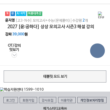
N
완
AI 자막
여름대특강
윤지영
[고3·N수]
모의고사+수능(문제풀이)
수강평
2
개
2027 [윤:공하다] 상상 모의고사 시즌3 해설 강의
강좌
39,000
원
OT/강의
맛보기
태블릿 모드 보기
로그인
회원가입
강사모집
이용약관
개인정보처리방침
메가스터디교육㈜