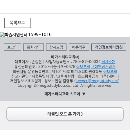
목록으로
로그인
회원가입
강사모집
이용약관
개인정보처리방침
메가스터디교육㈜
대표이사 : 손성은 | 사업자등록번호 : 780-87-00034
회사소개
통신판매번호 : 2015-서울서초-0678
정보조회
구매안전서비스
학원설립∙운영등록번호 : 제10176호 메가스터디원격학원
정보조회
신고기관명 : 서울특별시 강남교육지원청 | 호스팅제공자 : (주)케이티
개인정보보호책임자 : 정보보안실 김영무 (
keeper@megastudy.net
)
CopyrightⓒmegastudyEdu.co.,Ltd. All rights reserved.
메가스터디교육 스토어
태블릿 모드 홈 가기 >