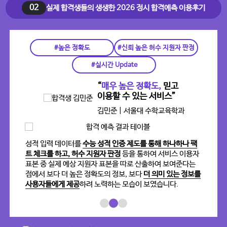
02
실제 합격생들의 생생한 2026 정시 합격예측 이용후기
#높은 정확도
#신뢰 높은 허수 지원자 판정
#실시간 Update
“
매우 높은 정확도,
믿고
”
이용할 수 있는 서비스”
김민준 | 서울대 수학교육학과
투명하
성적 입력 데이터를
수능 성적 인증 제도를 통해 하나하나 팩
타
뢰도
트 체크를 하고, 허수 지원자 판정
등을 통하여 서비스 이용자
파
 시
표본 중 실제 예상 지원자 표본을 따로 산출하여 보여준다는
지원
이터
점에서 보다 더 높은 정확도의 정보, 보다
더 의미 있는 정보를
되
 믿음
사용자들에게 제공
하려 노력하는 모습이 보였습니다.
비