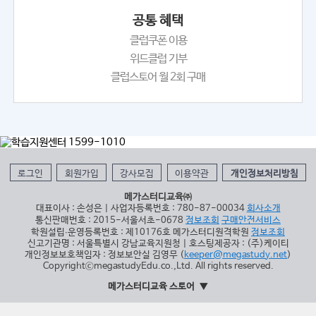
공통 혜택
클럽쿠폰 이용
위드클럽 기부
클럽스토어 월 2회 구매
로그인
회원가입
강사모집
이용약관
개인정보처리방침
메가스터디교육㈜
대표이사 : 손성은 | 사업자등록번호 : 780-87-00034
회사소개
통신판매번호 : 2015-서울서초-0678
정보조회
구매안전서비스
학원설립∙운영등록번호 : 제10176호 메가스터디원격학원
정보조회
신고기관명 : 서울특별시 강남교육지원청 | 호스팅제공자 : (주)케이티
개인정보보호책임자 : 정보보안실 김영무 (
keeper@megastudy.net
)
CopyrightⓒmegastudyEdu.co.,Ltd. All rights reserved.
메가스터디교육 스토어