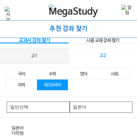
추천 강좌 찾기
교과서 강좌 찾기
시중 교재 강좌 찾기
고1
고2
국어
수학
영어
사회
과학
제2외국어
일본어
다락원