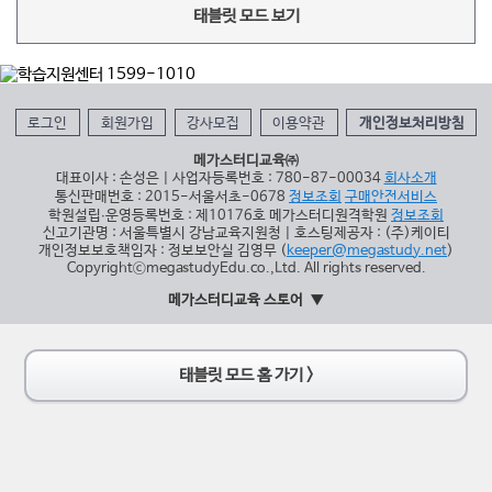
태블릿 모드 보기
로그인
회원가입
강사모집
이용약관
개인정보처리방침
메가스터디교육㈜
대표이사 : 손성은 | 사업자등록번호 : 780-87-00034
회사소개
통신판매번호 : 2015-서울서초-0678
정보조회
구매안전서비스
학원설립∙운영등록번호 : 제10176호 메가스터디원격학원
정보조회
신고기관명 : 서울특별시 강남교육지원청 | 호스팅제공자 : (주)케이티
개인정보보호책임자 : 정보보안실 김영무 (
keeper@megastudy.net
)
CopyrightⓒmegastudyEdu.co.,Ltd. All rights reserved.
메가스터디교육 스토어
태블릿 모드 홈 가기 >