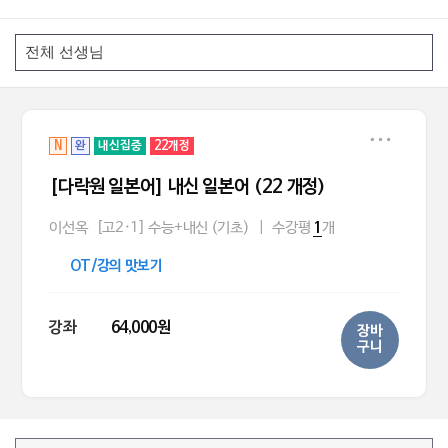
N
완
내신집중
22개정
[다락원 일본어] 내신 일본어 (22 개정)
이선옥
[고2·1] 수능+내신 (기초)
|
수강평
개
1
OT/강의 맛보기
강좌
64,000원
장바
구니