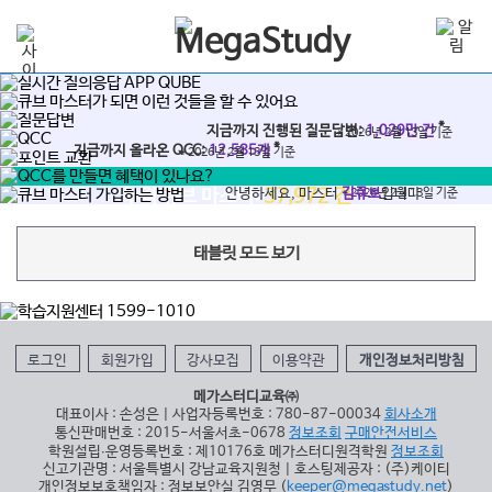
*
지금까지 진행된 질문답변:
1,029만 건
* 2026년 2월 13일 기준
*
지금까지 올라온 QCC:
12,585개
* 2026년 2월 13일 기준
*
누적 큐브 마스터:
안녕하세요, 마스터
37,972 건
김큐브
* 2026년 2월 13일 기준
입니다.
태블릿 모드 보기
로그인
회원가입
강사모집
이용약관
개인정보처리방침
메가스터디교육㈜
대표이사 : 손성은 | 사업자등록번호 : 780-87-00034
회사소개
통신판매번호 : 2015-서울서초-0678
정보조회
구매안전서비스
학원설립∙운영등록번호 : 제10176호 메가스터디원격학원
정보조회
신고기관명 : 서울특별시 강남교육지원청 | 호스팅제공자 : (주)케이티
개인정보보호책임자 : 정보보안실 김영무 (
keeper@megastudy.net
)