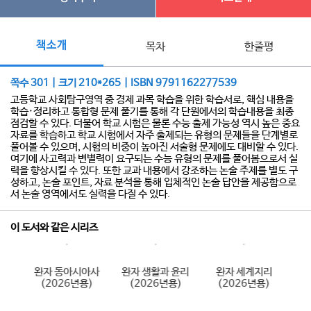
책소개
목차
한줄평
쪽수 301 | 크기 210*265 | ISBN 9791162277539
고등학교 사회탐구영역 중 경제 과목 학습을 위한 학습서로, 핵심 내용을
학습·정리하고 통합형 문제 풀기를 통해 각 단원에서의 학습내용을 최종
점검할 수 있다. 더불어 학교 시험은 물론 수능 출제 가능성 역시 높은 중요
자료를 학습하고 학교 시험에서 자주 출제되는 유형의 문제들을 단계별로
풀어볼 수 있으며, 시험의 비중이 높아진 서술형 문제에도 대비할 수 있다.
여기에 사고력과 변별력이 요구되는 수능 유형의 문제를 풀어봄으로서 실
력을 향상시킬 수 있다. 또한 교과 내용에서 강조하는 논술 주제를 별도 구
성하고, 논술 포인트, 자료 분석을 통해 입체적인 논술 답안을 제공함으로
서 논술 영역에서도 실력을 다질 수 있다.
이 도서와 같은 시리즈
사
완자 동아시아사
완자 생활과 윤리
완자 세계지리
)
(2026년용)
(2026년용)
(2026년용)