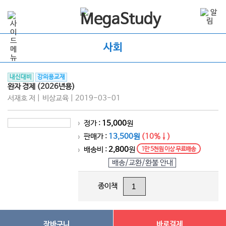
사회
내신대비
강의용교재
완자 경제 (2026년용)
서재호 저 | 비상교육 | 2019-03-01
정가 :
15,000
원
>
판매가 :
13,500원
(10%↓)
>
배송비 :
2,800
원
1만 5천원 이상 무료배송
>
배송/교환/환불 안내
종이책
장바구니
바로결제