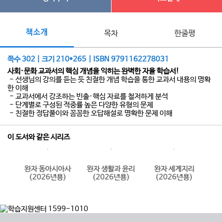
책소개
목차
한줄평
쪽수 302 | 크기 210*265 | ISBN 9791162278031
사회·문화 교과서의 핵심 개념을 익히는 완벽한 자율 학습서!
- 선생님의 강의를 듣는 듯 친절한 개념 학습을 통한 교과서 내용의 명확
한 이해
- 교과서에서 강조하는 빈출·핵심 자료를 철저하게 분석
- 단계별로 구성된 적중률 높은 다양한 유형의 문제
- 친절한 정답풀이와 꼼꼼한 오답해설로 명확한 문제 이해
이 도서와 같은 시리즈
사
완자 동아시아사
완자 생활과 윤리
완자 세계지리
)
(2026년용)
(2026년용)
(2026년용)