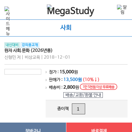
사회
내신대비
강의용교재
완자 사회.문화 (2026년용)
신형민 저 | 비상교육 | 2018-12-01
정가 :
15,000
원
>
판매가 :
13,500원
(10%↓)
>
배송비 :
2,800
원
1만 5천원 이상 무료배송
>
배송/교환/환불 안내
종이책
장바구니
바로결제