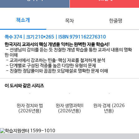
책소개
목차
한줄평
쪽수 374 | 크기 210*265 | ISBN 9791162276310
한국지리 교과서의 핵심 개념을 익히는 완벽한 자율 학습서!
- 선생님의 강의를 듣는 듯 친절한 개념 학습을 통한 교과서 내용의 명확
한 이해
- 교과서에서 강조하는 빈출·핵심 자료를 철저하게 분석
- 단계별로 구성된 적중률 높은 다양한 유형의 문제
- 친절한 정답풀이와 꼼꼼한 오답해설로 명확한 문제 이해
이 도서와 같은 시리즈
리
완자 정치와 법
완자 생명과학II
완자 경제 (2026
완
)
(2026년용)
(2026년용)
년용)