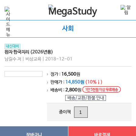
사회
내신대비
완자 한국지리 (2026년용)
남길수 저 | 비상교육 | 2018-12-01
정가 :
16,500
원
>
판매가 :
14,850원
(10%↓)
>
배송비 :
2,800
원
1만 5천원 이상 무료배송
>
배송/교환/환불 안내
종이책
장바구니
바로결제