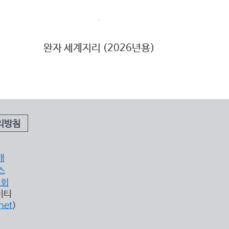
완자 세계지리 (2026년용)
리방침
개
스
조회
이티
net
)