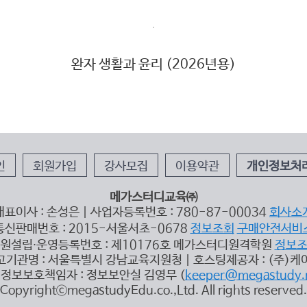
완자 생활과 윤리 (2026년용)
인
회원가입
강사모집
이용약관
개인정보처
메가스터디교육㈜
대표이사 : 손성은 | 사업자등록번호 : 780-87-00034
회사소
통신판매번호 : 2015-서울서초-0678
정보조회
구매안전서비
원설립∙운영등록번호 : 제10176호 메가스터디원격학원
정보
고기관명 : 서울특별시 강남교육지원청 | 호스팅제공자 : (주)케
정보보호책임자 : 정보보안실 김영무 (
keeper@megastudy.
CopyrightⓒmegastudyEdu.co.,Ltd. All rights reserved.