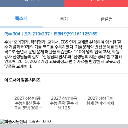
책소개
목차
한줄평
쪽수 304 | 크기 210*297 | ISBN 9791161125169
수능･모의평가, 학력평가, 교과서, EBS 연계 교재를 분석하여 엄선한 필
수 개념과 60개의 기출 코드를 수록하였다. 기출문제와 변형 문제를 반복
적으로 풀면서 문법 문제 패턴을 학습한다. 140여 명의 현직 교사, 학원
강사 선생님들의 검토, ‘선생님의 판서’와 ‘선생님의 지문 정리’를 포함하
였으며, 2015, 2022 개정 교육과정과 편수 자료를 반영한 새 교육과정
맞춤형 교재이다.
이 도서와 같은 시리즈
국어
2027 상상내공
2027 상상내공
2027 상상국어
2
수능/내신 필수
수능 문학 필수 개
N제 언어와 매체
N
국어 문법 3000
념 125
제 3권