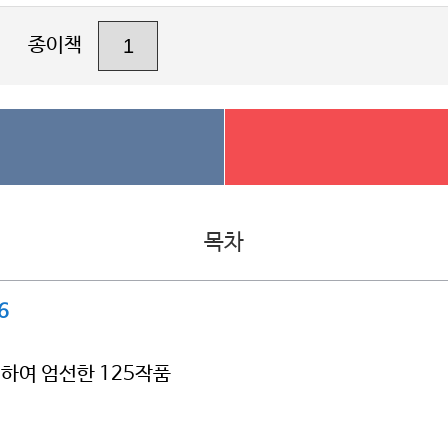
종이책
목차
6
석하여 엄선한 125작품