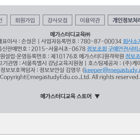
인
회원가입
강사모집
이용약관
개인정보처
메가스터디교육㈜
대표이사 : 손성은 | 사업자등록번호 : 780-87-00034
회사소
통신판매번호 : 2015-서울서초-0678
정보조회
구매안전서비
원설립∙운영등록번호 : 제10176호 메가스터디원격학원
정보
고기관명 : 서울특별시 강남교육지원청 | 호스팅제공자 : (주)케
정보보호책임자 : 정보보안실 김영무 (
keeper@megastudy.
CopyrightⓒmegastudyEdu.co.,Ltd. All rights reserved.
메가스터디교육 스토어