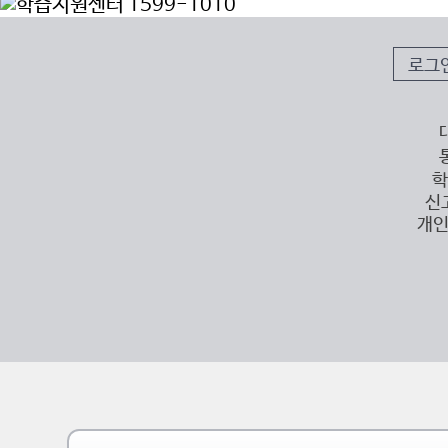
로그
학
신
개인
이전